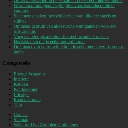
Onderwaterwereld in de eetkamer: creëer een diepzee-thema
Warm en uitnodigend: stylingtips voor wanddecoratie in
kantoren
Statements maken met schilderijen van kikkers: speels en
stijlvol
Optimaal gebruik van akoestische wandpanelen voor een
rustiger huis
Voeg een vleugje avontuur toe met formule 1 posters
Herfstplanten die je eetkamer opfleuren
De impact van warm wit licht in je eetkamer: sfeertips voor de
herfst
Categorieën
Energie besparen
Interieur
Keuken
Kinderkamer
Lifestyle
Raamdecoratie
Tuin
Contact
Sitemap
Write for Us - Complete Guidelines