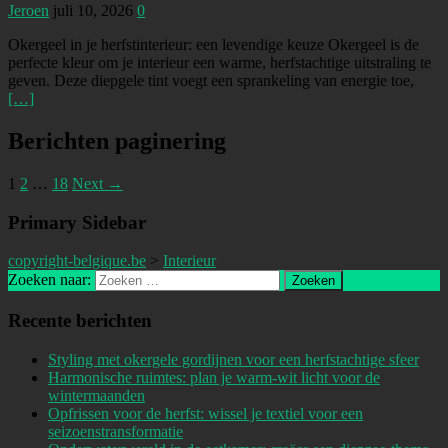
Jeroen
juli 10, 2026
0
Okergeel in je herfstinterieur: een levendige keuze Okergeel is de
perfecte kleur om je interieur een warme, herfstachtige uitstraling te
geven. Deze diepgele tint voegt een sprankeling van energie toe,
[…]
Berichten paginering
1
2
…
18
Next →
Primary Sidebar
copyright-belgique.be
>
Interieur
Zoeken naar:
Recente berichten
Styling met okergele gordijnen voor een herfstachtige sfeer
Harmonische ruimtes: plan je warm-wit licht voor de
wintermaanden
Opfrissen voor de herfst: wissel je textiel voor een
seizoenstransformatie