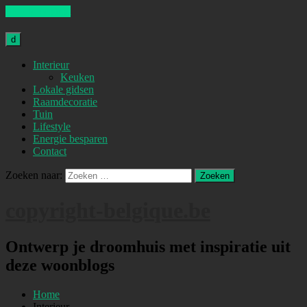
Skip to content
d
Interieur
Keuken
Lokale gidsen
Raamdecoratie
Tuin
Lifestyle
Energie besparen
Contact
Zoeken naar:
copyright-belgique.be
Ontwerp je droomhuis met inspiratie uit
deze woonblogs
Home
Interieur