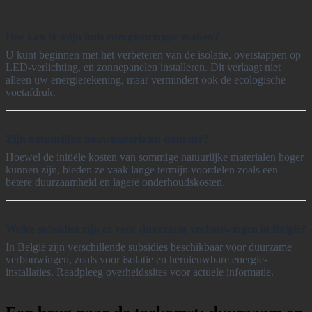
Hoe kan ik mijn huis energiezuiniger maken?
U kunt beginnen met het verbeteren van de isolatie, overstappen op
LED-verlichting, en zonnepanelen installeren. Dit verlaagt niet
alleen uw energierekening, maar vermindert ook de ecologische
voetafdruk.
Zijn natuurlijke bouwmaterialen duurder?
Hoewel de initiële kosten van sommige natuurlijke materialen hoger
kunnen zijn, bieden ze vaak lange termijn voordelen zoals een
betere duurzaamheid en lagere onderhoudskosten.
Welke subsidies zijn er voor duurzame verbouwingen in België?
In België zijn verschillende subsidies beschikbaar voor duurzame
verbouwingen, zoals voor isolatie en hernieuwbare energie-
installaties. Raadpleeg overheidssites voor actuele informatie.