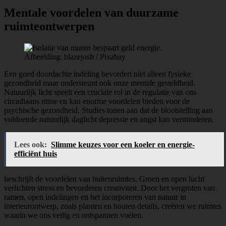
Mentale voordelen van duurzame
ruimteontwerpen
Afbeelding: blazejosh / Pixabay
Een goed doordachte indeling bevordert niet alleen fysieke
gezondheid maar ondersteunt ook onze mentale gesteldheid.
Natuurlijk licht speelt een cruciale rol in de regulatie van ons
circadiaans ritme en kan enorme voordelen bieden voor de
psychische gezondheid. Studies tonen aan dat de blootstelling aan
voldoende natuurlijk daglicht depressie en angst kan verminderen.
Lees ook:
Slimme keuzes voor een koeler en energie-
efficiënt huis
beschrijft de voordelen van buitenruimtes. Groen en open lucht
verlichten stress en bevorderen creativiteit. Door het vergroten van
ramen, open indelingen en het incorporeren van natuur in
interieurontwerp, zoals planten en houten details, creëren we ruimtes
waarin we ons veilig en ontspannen voelen.