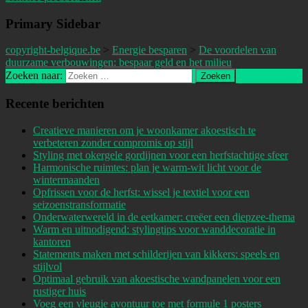
Primary Sidebar
copyright-belgique.be
>
Energie besparen
>
De voordelen van
duurzame verbouwingen: bespaar geld en het milieu
Zoeken naar:
Recente berichten
Creatieve manieren om je woonkamer akoestisch te
verbeteren zonder compromis op stijl
Styling met okergele gordijnen voor een herfstachtige sfeer
Harmonische ruimtes: plan je warm-wit licht voor de
wintermaanden
Opfrissen voor de herfst: wissel je textiel voor een
seizoenstransformatie
Onderwaterwereld in de eetkamer: creëer een diepzee-thema
Warm en uitnodigend: stylingtips voor wanddecoratie in
kantoren
Statements maken met schilderijen van kikkers: speels en
stijlvol
Optimaal gebruik van akoestische wandpanelen voor een
rustiger huis
Voeg een vleugje avontuur toe met formule 1 posters