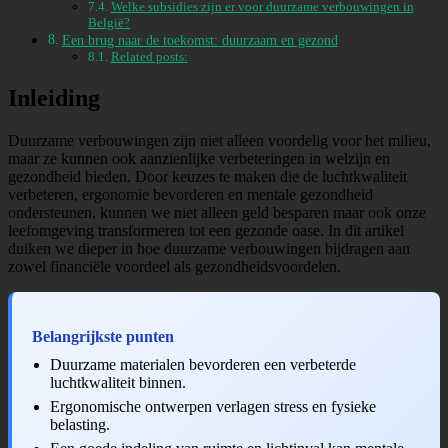
Welke subsidies zijn er voor duurzame verbouwingen in
België?
Een brug naar de toekomst: duurzaam en gezond
Related posts:
Inleiding
Duurzame verbouwingen zijn niet alleen voordelig voor het milieu,
maar ze kunnen ook aanzienlijke verbeteringen in welzijn en
gezondheid bieden. Door keuzes te maken die de luchtkwaliteit
verbeteren, ergonomie bevorderen en mentale gezondheid
ondersteunen, kunnen we niet alleen geld besparen maar ook onze
leefomgeving transformeren tot een gezonde oase. In dit artikel
duiken we dieper in hoe duurzame verbouwingen bijdragen aan
zowel financiële voordeel als gezondheidsvoordelen.
Belangrijkste punten
Duurzame materialen bevorderen een verbeterde
luchtkwaliteit binnen.
Ergonomische ontwerpen verlagen stress en fysieke
belasting.