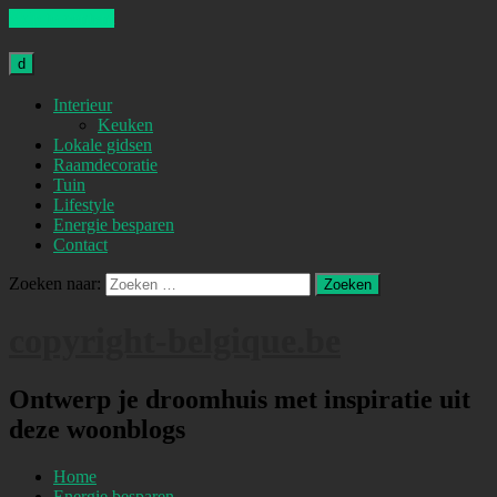
Skip to content
d
Interieur
Keuken
Lokale gidsen
Raamdecoratie
Tuin
Lifestyle
Energie besparen
Contact
Zoeken naar:
copyright-belgique.be
Ontwerp je droomhuis met inspiratie uit
deze woonblogs
Home
Energie besparen