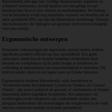
Bijvoorbeeld, klei-gips kan vochtige binnenruimtes reguleren en
schimmel voorkomen, terwijl bamboe een niet-giftige en snel
hernieuwbare bron is voor vloeren en meubelstukken. Het belang
van luchtreinheid wordt nog duidelijker wanneer we beseffen dat de
mens gemiddeld 90% van zijn tijd binnenshuis doorbrengt. Daarom
zijn bouwkeuzes die bijdragen aan gezonde lucht enorm belangrijk
voor ons welzijn.
Ergonomische ontwerpen
Duurzame verbouwingen die ergonomie centraal stellen, hebben
significant positieve effecten op onze gezondheid. Een goed
ontworpen ruimte kan de fysieke belasting verminderen door
meubels en werkplekken op de juiste hoogte te installeren en
verlichting te optimaliseren om oogvermoeidheid te beperken. Dit
leidt tot minder stress en een lagere kans op fysieke blessures.
Ergonomische keukens bijvoorbeeld, zoals beschreven in
“Keukendecoratie Revolutionair: Geuren en Smaken als Centraal
Thema”, zijn zowel praktisch als gezond, ze verminderen de fysieke
inspanning tijdens dagelijkse bezigheden. Het aanpassen van
werkhoogtes en het integreren van comfortabele stoelen met
adequate lendensteun zijn investeringen die terugkomen in de vorm
van een verbeterde mentale en fysieke gezondheid.