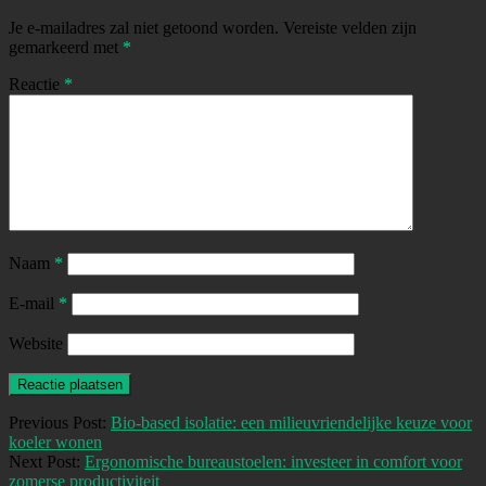
Je e-mailadres zal niet getoond worden.
Vereiste velden zijn
gemarkeerd met
*
Reactie
*
Naam
*
E-mail
*
Website
Previous Post:
Bio-based isolatie: een milieuvriendelijke keuze voor
koeler wonen
Next Post:
Ergonomische bureaustoelen: investeer in comfort voor
zomerse productiviteit