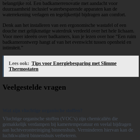
belangrijke rol. Een badkamerrenovatie met aandacht voor
duurzaamheid inclusief waterbesparende apparaten kan de
waterrekening verlagen en tegelijkertijd bijdragen aan comfort.
Denk aan het installeren van een ergonomische wastafel of een
douche met gelijkmatige waterdruk verdeeld over het hele lichaam.
Voor meer ideeën over badkamers, kun je lezen over hoe “Een ruim
badkamerontwerp hangt af van het evenwicht tussen openheid en
intimiteit.”
Lees ook:
Tips voor Energiebesparing met Slimme
Thermostaten
Veelgestelde vragen
Wat zijn vluchtige organische stoffen?
Vluchtige organische stoffen (VOC’s) zijn chemicaliën die
gemakkelijk verdampen bij kamertemperatuur en veelal bijdragen
aan luchtverontreiniging binnenshuis. Verminderen hiervan kan de
luchtkwaliteit binnenshuis verbeteren.