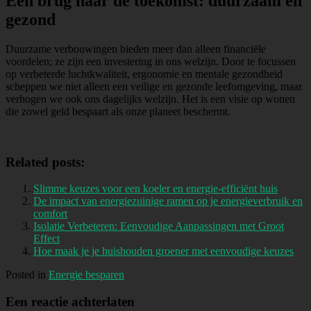
Een brug naar de toekomst: duurzaam en
gezond
Duurzame verbouwingen bieden meer dan alleen financiële
voordelen; ze zijn een investering in ons welzijn. Door te focussen
op verbeterde luchtkwaliteit, ergonomie en mentale gezondheid
scheppen we niet alleen een veilige en gezonde leefomgeving, maar
verhogen we ook ons dagelijks welzijn. Het is een visie op wonen
die zowel geld bespaart als onze planeet beschermt.
Related posts:
Slimme keuzes voor een koeler en energie-efficiënt huis
De impact van energiezuinige ramen op je energieverbruik en
comfort
Isolatie Verbeteren: Eenvoudige Aanpassingen met Groot
Effect
Hoe maak je je huishouden groener met eenvoudige keuzes
Posted in
Energie besparen
Een reactie achterlaten