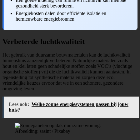
Een goede indeling van ruimte en lichtinval kan mentale
gezondheid sterk bevorderen.
Energiekosten dalen door efficiënte isolatie en
hernieuwbare energiebronnen.
Verbeterde luchtkwaliteit
Het gebruik van duurzame bouwmaterialen kan de luchtkwaliteit
binnenshuis aanzienlijk verbeteren. Natuurlijke materialen zoals
hout en klei laten geen schadelijke stoffen zoals VOC’s (vluchtige
organische stoffen) vrij die de luchtkwaliteit kunnen aantasten. In
tegenstelling tot synthetische materialen zorgen deze eco-
vriendelijke keuzes ervoor dat we in een schonere, gezondere
omgeving leven.
Lees ook:
Welke zonne-energiesystemen passen bij jouw
huis?
Afbeelding: sasint / Pixabay