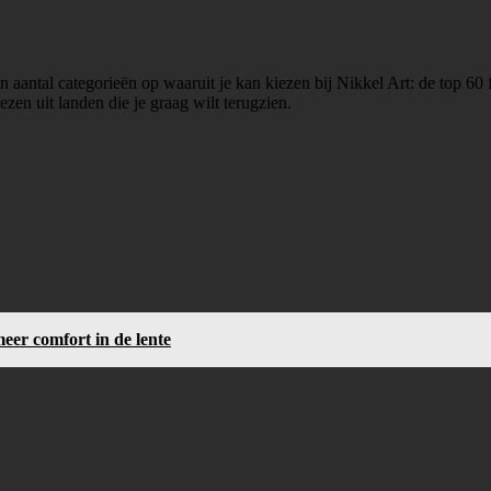
aantal categorieën op waaruit je kan kiezen bij Nikkel Art: de top 60 f
iezen uit landen die je graag wilt terugzien.
er comfort in de lente