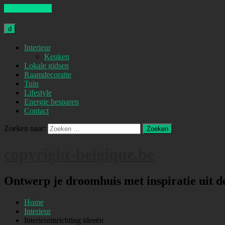
Skip to content
d
Interieur
Keuken
Lokale gidsen
Raamdecoratie
Tuin
Lifestyle
Energie besparen
Contact
Zoeken naar:
copyright-belgique.be
Ontwerp je droomhuis met inspiratie uit 
Home
Interieur
Interieurinrichting ideeën