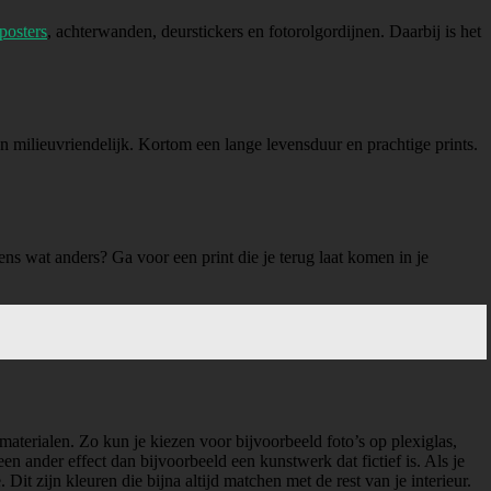
posters
, achterwanden, deurstickers en fotorolgordijnen. Daarbij is het
n milieuvriendelijk. Kortom een lange levensduur en prachtige prints.
ns wat anders? Ga voor een print die je terug laat komen in je
materialen. Zo kun je kiezen voor bijvoorbeeld foto’s op plexiglas,
t een ander effect dan bijvoorbeeld een kunstwerk dat fictief is. Als je
it zijn kleuren die bijna altijd matchen met de rest van je interieur.