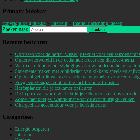
Primary Sidebar
copyright-belgique.be
>
Interieur
>
Interieurinrichting ideeën
Zoeken naar:
Recente berichten
Opfrissen voor de herfst: wissel je textiel voor een seizoenstran
Onderwaterwereld in de eetkamer: creëer een diepzee-thema
Warm en uitnodigend: stylingtips voor wanddecoratie in kantor
Statements maken met schilderijen van kikkers: speels en stijlvo
Optimaal gebruik van akoestische wandpanelen voor een rustig
Voeg een vleugje avontuur toe met formule 1 posters
Herfstplanten die je eetkamer opfleuren
De impact van warm wit licht in je eetkamer: sfeertips voor de h
Zomer met koetjes: wandkunst voor de avontuurlijke keuken
Okergeel als accentkleur voor je herfstinterieur
Categorieën
Energie besparen
Interieur