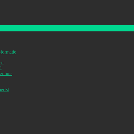
sformatie
en
l
er huis
erfst