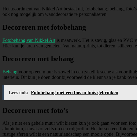
Het assortiment van Nikkel Art bestaat uit, fotobehang, behang, foto’s
ook nog mogelijk om wanddecoratie te personaliseren.
Decoreren met fotobehang
Fotobehang van Nikkel Art
is maatwerk. Het is stevig, glas en PVC-v
Hier kun je jaren van genieten. Van natuurprints, tot dieren, stilleven 
Decoreren met behang
Behang
voor op een muur is zowel in een zakelijk scene als voor thui
interieur. Dit kun je doen door bijvoorbeeld de kleur van je bank over
Lees ook:
Fotobehang met een bos in huis gebruiken
Decoreren met foto’s
Als je niet een gehele muur wilt kiezen kun je ook gaan voor een foto.
aluminium, canvas of zelfs op een rolgordijn. Het tussen een foto en 
rustige sferen wilt is een natuurlandschap een mooie optie. Bijvoorbeel