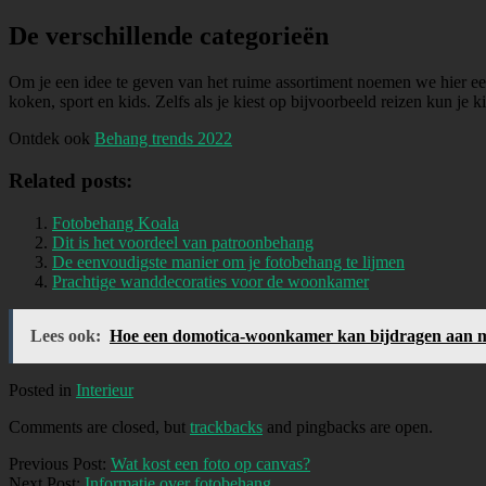
De verschillende categorieën
Om je een idee te geven van het ruime assortiment noemen we hier een 
koken, sport en kids. Zelfs als je kiest op bijvoorbeeld reizen kun je k
Ontdek ook
Behang trends 2022
Related posts:
Fotobehang Koala
Dit is het voordeel van patroonbehang
De eenvoudigste manier om je fotobehang te lijmen
Prachtige wanddecoraties voor de woonkamer
Lees ook:
Hoe een domotica-woonkamer kan bijdragen aan me
Posted in
Interieur
Comments are closed, but
trackbacks
and pingbacks are open.
Previous Post:
Wat kost een foto op canvas?
Next Post:
Informatie over fotobehang