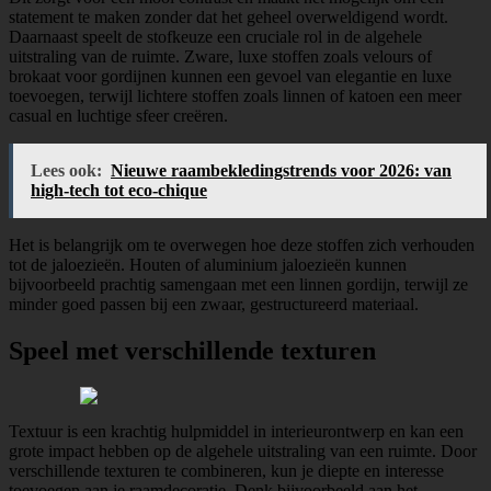
statement te maken zonder dat het geheel overweldigend wordt.
Daarnaast speelt de stofkeuze een cruciale rol in de algehele
uitstraling van de ruimte. Zware, luxe stoffen zoals velours of
brokaat voor gordijnen kunnen een gevoel van elegantie en luxe
toevoegen, terwijl lichtere stoffen zoals linnen of katoen een meer
casual en luchtige sfeer creëren.
Lees ook:
Nieuwe raambekledingstrends voor 2026: van
high-tech tot eco-chique
Het is belangrijk om te overwegen hoe deze stoffen zich verhouden
tot de jaloezieën. Houten of aluminium jaloezieën kunnen
bijvoorbeeld prachtig samengaan met een linnen gordijn, terwijl ze
minder goed passen bij een zwaar, gestructureerd materiaal.
Speel met verschillende texturen
Textuur is een krachtig hulpmiddel in interieurontwerp en kan een
grote impact hebben op de algehele uitstraling van een ruimte. Door
verschillende texturen te combineren, kun je diepte en interesse
toevoegen aan je raamdecoratie. Denk bijvoorbeeld aan het