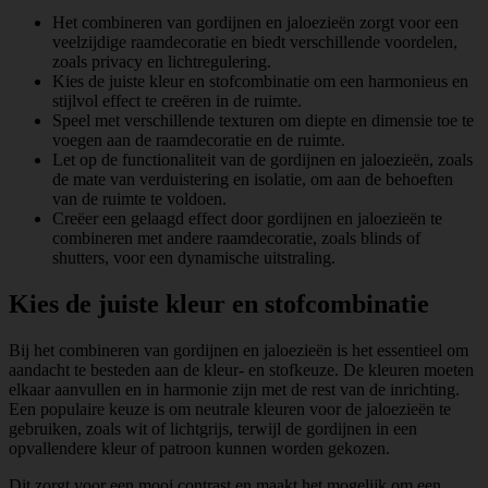
Het combineren van gordijnen en jaloezieën zorgt voor een
veelzijdige raamdecoratie en biedt verschillende voordelen,
zoals privacy en lichtregulering.
Kies de juiste kleur en stofcombinatie om een harmonieus en
stijlvol effect te creëren in de ruimte.
Speel met verschillende texturen om diepte en dimensie toe te
voegen aan de raamdecoratie en de ruimte.
Let op de functionaliteit van de gordijnen en jaloezieën, zoals
de mate van verduistering en isolatie, om aan de behoeften
van de ruimte te voldoen.
Creëer een gelaagd effect door gordijnen en jaloezieën te
combineren met andere raamdecoratie, zoals blinds of
shutters, voor een dynamische uitstraling.
Kies de juiste kleur en stofcombinatie
Bij het combineren van gordijnen en jaloezieën is het essentieel om
aandacht te besteden aan de kleur- en stofkeuze. De kleuren moeten
elkaar aanvullen en in harmonie zijn met de rest van de inrichting.
Een populaire keuze is om neutrale kleuren voor de jaloezieën te
gebruiken, zoals wit of lichtgrijs, terwijl de gordijnen in een
opvallendere kleur of patroon kunnen worden gekozen.
Dit zorgt voor een mooi contrast en maakt het mogelijk om een