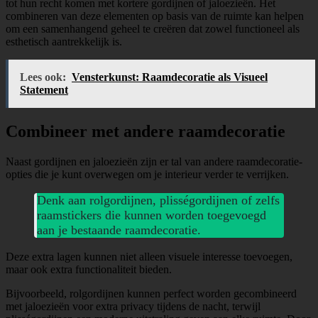
tot hun recht komen met kortere gordijnen of jaloezieën. Het
combineren van deze elementen op basis van de ruimte kan helpen
om een samenhangend geheel te creëren dat zowel functioneel als
esthetisch aantrekkelijk is.
Lees ook:
Vensterkunst: Raamdecoratie als Visueel
Statement
Combineer met andere raamdecoratie
Naast gordijnen en jaloezieën zijn er tal van andere raamdecoratie-
opties die je kunt overwegen om je interieur verder te verrijken.
Denk aan rolgordijnen, plisségordijnen of zelfs
raamstickers die kunnen worden toegevoegd
aan je bestaande raamdecoratie.
Deze extra lagen kunnen niet alleen visuele interesse toevoegen,
maar ook extra functionaliteit bieden.
Bijvoorbeeld, rolgordijnen kunnen perfect worden gecombineerd
met jaloezieën voor extra privacy tijdens de nacht, terwijl