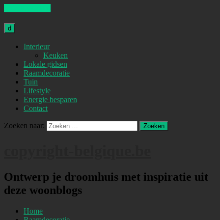
Skip to content
d
Interieur
Keuken
Lokale gidsen
Raamdecoratie
Tuin
Lifestyle
Energie besparen
Contact
Zoeken naar:
copyright-belgique.be
Ontwerp je droomhuis met inspiratie uit
deze woonblogs
Home
Raamdecoratie