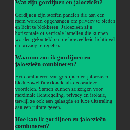
Wat zijn gordijnen en jaloezieën?
Gordijnen zijn stoffen panelen die aan een
raam worden opgehangen om privacy te bieden
en licht te blokkeren. Jaloezieën zijn
horizontale of verticale lamellen die kunnen
worden gekanteld om de hoeveelheid lichtinval
en privacy te regelen.
Waarom zou ik gordijnen en
jaloezieën combineren?
Het combineren van gordijnen en jaloezieën
biedt zowel functionele als decoratieve
voordelen. Samen kunnen ze zorgen voor
maximale lichtregeling, privacy en isolatie,
terwijl ze ook een gelaagde en luxe uitstraling
aan een ruimte geven.
Hoe kan ik gordijnen en jaloezieën
combineren?