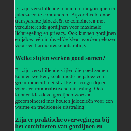
Er zijn verschillende manieren om gordijnen en
jaloezieën te combineren. Bijvoorbeeld door
transparante jaloezieën te combineren met
verduisterende gordijnen voor maximale
lichtregeling en privacy. Ook kunnen gordijnen
en jaloezieën in dezelfde kleur worden gekozen
voor een harmonieuze uitstraling.
Welke stijlen werken goed samen?
Er zijn verschillende stijlen die goed samen
kunnen werken, zoals moderne jaloezieën
gecombineerd met strakke, effen gordijnen
voor een minimalistische uitstraling. Ook
kunnen klassieke gordijnen worden
gecombineerd met houten jaloezieën voor een
warme en traditionele uitstraling.
Zijn er praktische overwegingen bij
het combineren van gordijnen en