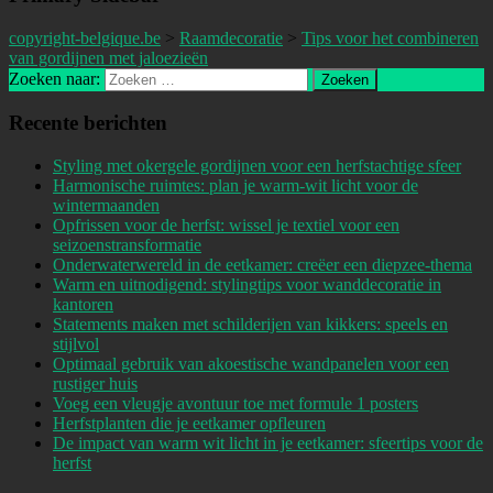
copyright-belgique.be
>
Raamdecoratie
>
Tips voor het combineren
van gordijnen met jaloezieën
Zoeken naar:
Recente berichten
Styling met okergele gordijnen voor een herfstachtige sfeer
Harmonische ruimtes: plan je warm-wit licht voor de
wintermaanden
Opfrissen voor de herfst: wissel je textiel voor een
seizoenstransformatie
Onderwaterwereld in de eetkamer: creëer een diepzee-thema
Warm en uitnodigend: stylingtips voor wanddecoratie in
kantoren
Statements maken met schilderijen van kikkers: speels en
stijlvol
Optimaal gebruik van akoestische wandpanelen voor een
rustiger huis
Voeg een vleugje avontuur toe met formule 1 posters
Herfstplanten die je eetkamer opfleuren
De impact van warm wit licht in je eetkamer: sfeertips voor de
herfst