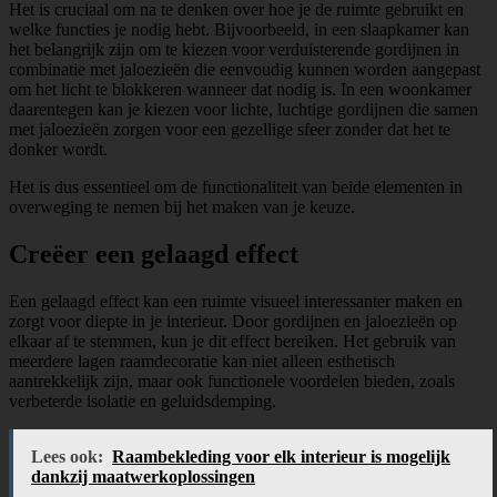
Het is cruciaal om na te denken over hoe je de ruimte gebruikt en
welke functies je nodig hebt. Bijvoorbeeld, in een slaapkamer kan
het belangrijk zijn om te kiezen voor verduisterende gordijnen in
combinatie met jaloezieën die eenvoudig kunnen worden aangepast
om het licht te blokkeren wanneer dat nodig is. In een woonkamer
daarentegen kan je kiezen voor lichte, luchtige gordijnen die samen
met jaloezieën zorgen voor een gezellige sfeer zonder dat het te
donker wordt.
Het is dus essentieel om de functionaliteit van beide elementen in
overweging te nemen bij het maken van je keuze.
Creëer een gelaagd effect
Een gelaagd effect kan een ruimte visueel interessanter maken en
zorgt voor diepte in je interieur. Door gordijnen en jaloezieën op
elkaar af te stemmen, kun je dit effect bereiken. Het gebruik van
meerdere lagen raamdecoratie kan niet alleen esthetisch
aantrekkelijk zijn, maar ook functionele voordelen bieden, zoals
verbeterde isolatie en geluidsdemping.
Lees ook:
Raambekleding voor elk interieur is mogelijk
dankzij maatwerkoplossingen