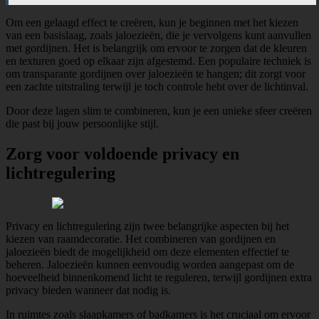
Om een gelaagd effect te creëren, kun je beginnen met het kiezen
van een basislaag, zoals jaloezieën, die je vervolgens kunt aanvullen
met gordijnen. Het is belangrijk om ervoor te zorgen dat de kleuren
en texturen goed op elkaar zijn afgestemd. Een populaire techniek is
om transparante gordijnen over jaloezieën te hangen; dit zorgt voor
een zachte uitstraling terwijl je toch controle hebt over de lichtinval.
Door deze lagen slim te combineren, kun je een unieke sfeer creëren
die past bij jouw persoonlijke stijl.
Zorg voor voldoende privacy en
lichtregulering
Privacy en lichtregulering zijn twee belangrijke aspecten bij het
kiezen van raamdecoratie. Het combineren van gordijnen en
jaloezieën biedt de mogelijkheid om deze elementen effectief te
beheren. Jaloezieën kunnen eenvoudig worden aangepast om de
hoeveelheid binnenkomend licht te reguleren, terwijl gordijnen extra
privacy bieden wanneer dat nodig is.
In ruimtes zoals slaapkamers of badkamers is het cruciaal om ervoor