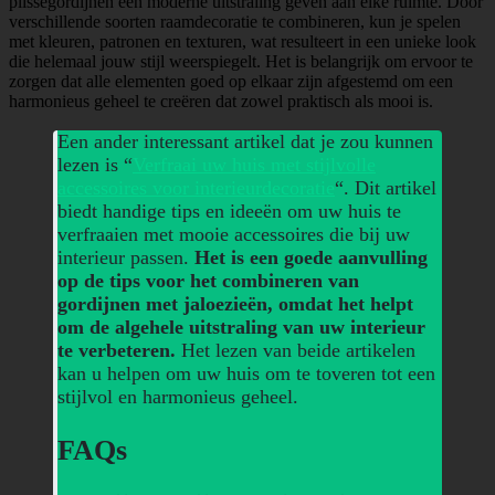
plisségordijnen een moderne uitstraling geven aan elke ruimte. Door
verschillende soorten raamdecoratie te combineren, kun je spelen
met kleuren, patronen en texturen, wat resulteert in een unieke look
die helemaal jouw stijl weerspiegelt. Het is belangrijk om ervoor te
zorgen dat alle elementen goed op elkaar zijn afgestemd om een
harmonieus geheel te creëren dat zowel praktisch als mooi is.
Een ander interessant artikel dat je zou kunnen
lezen is “
Verfraai uw huis met stijlvolle
accessoires voor interieurdecoratie
“. Dit artikel
biedt handige tips en ideeën om uw huis te
verfraaien met mooie accessoires die bij uw
interieur passen.
Het is een goede aanvulling
op de tips voor het combineren van
gordijnen met jaloezieën, omdat het helpt
om de algehele uitstraling van uw interieur
te verbeteren.
Het lezen van beide artikelen
kan u helpen om uw huis om te toveren tot een
stijlvol en harmonieus geheel.
FAQs