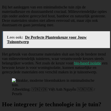
Bij het aanleggen van een minimalistische tuin zijn de
materiaalkeuze en duurzaamheid cruciaal. Milieuvriendelijke opties
zijn onder andere gerecycled hout, bamboe en natuurlijk gesteente.
Deze materialen stralen niet alleen eenvoud uit, maar zijn ook
duurzaam en gaan jarenlang mee.
Lees ook:
De Perfecte Plantenkeuze voor Jouw
Tuinontwerp
Het gebruik van duurzame materialen sluit aan bij de bredere trend
van milieuvriendelijk tuinieren, waar verantwoorde keuzes steeds
belangrijker worden. Net zoals de keuze voor
bio-based isolatie
een
bewuste keuze is voor woningisolatie, kunnen natuurlijke en
gerecyclede materialen een verschil maken in je tuinontwerp.
Afbeelding: 🇻🇳🇻🇳 Việt Anh Nguyễn 🇻🇳🇻🇳 /
Pexels
Hoe integreer je technologie in je tuin?