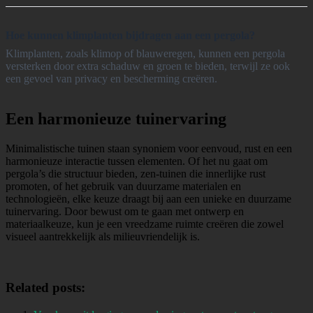
Hoe kunnen klimplanten bijdragen aan een pergola?
Klimplanten, zoals klimop of blauweregen, kunnen een pergola
versterken door extra schaduw en groen te bieden, terwijl ze ook
een gevoel van privacy en bescherming creëren.
Een harmonieuze tuinervaring
Minimalistische tuinen staan synoniem voor eenvoud, rust en een
harmonieuze interactie tussen elementen. Of het nu gaat om
pergola’s die structuur bieden, zen-tuinen die innerlijke rust
promoten, of het gebruik van duurzame materialen en
technologieën, elke keuze draagt bij aan een unieke en duurzame
tuinervaring. Door bewust om te gaan met ontwerp en
materiaalkeuze, kun je een vreedzame ruimte creëren die zowel
visueel aantrekkelijk als milieuvriendelijk is.
Related posts: