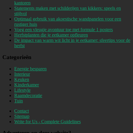
kantoren
Statements maken met schilderijen van kikkers: speels en
stijlvol
Optimaal gebruik van akoestische wandpanelen voor een
rustiger huis
Voeg een vleugje avontuur toe met formule 1 posters
Herfstplanten die je eetkamer opfleuren
De impact van warm wit licht in je eetkamer: sfeertips voor de
herfst
Categorieën
Energie besparen
Interieur
Keuken
Kinderkamer
Lifestyle
Raamdecoratie
Tuin
Contact
Sitemap
Write for Us - Complete Guidelines
Adverteren op deze website?