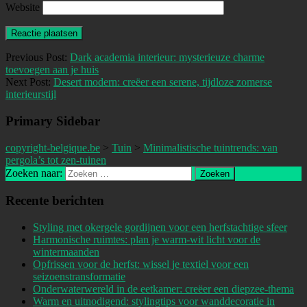
Website
Previous Post:
Dark academia interieur: mysterieuze charme
toevoegen aan je huis
Next Post:
Desert modern: creëer een serene, tijdloze zomerse
interieurstijl
Primary Sidebar
copyright-belgique.be
>
Tuin
>
Minimalistische tuintrends: van
pergola’s tot zen-tuinen
Zoeken naar:
Recente berichten
Styling met okergele gordijnen voor een herfstachtige sfeer
Harmonische ruimtes: plan je warm-wit licht voor de
wintermaanden
Opfrissen voor de herfst: wissel je textiel voor een
seizoenstransformatie
Onderwaterwereld in de eetkamer: creëer een diepzee-thema
Warm en uitnodigend: stylingtips voor wanddecoratie in