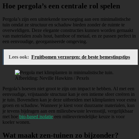
Hoe pergola’s een centrale rol spelen
Pergola’s zijn een uitstekende toevoeging aan een minimalistische
tuin omdat ze structuur en schaduw bieden zonder de ruimte te
overweldigen. Deze elegante constructies kunnen worden gemaakt
van materialen zoals hout, bamboe of metaal, en ze passen perfect in
een eenvoudige, georganiseerde omgeving.
Lees ook:
Fruitbomen verzorgen: de beste bemestingstips
Afbeelding: Neville Hawkins / Pexels
Pergola’s hoeven niet groot te zijn om impact te hebben. Al met een
eenvoudige, vrijstaande structuur kan je een intieme sfeer creëren in
je tuin. Bovendien kan je deze uitbreiden met klimplanten voor extra
groen en schaduw. Wanneer je kiest voor duurzame materialen, kun
je tevens bijdragen aan een milieubewuste levensstijl, vergelijkbaar
met hoe
bio-based isolatie
een milieuvriendelijke keuze is voor
koeler wonen.
Wat maakt zen-tuinen zo bijzonder?