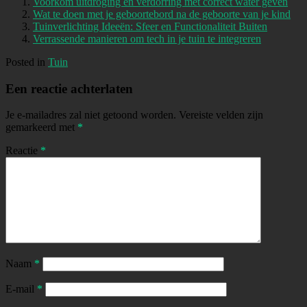
Voorkom uitdroging en verdorring met correct water geven
Wat te doen met je geboortebord na de geboorte van je kind
Tuinverlichting Ideeën: Sfeer en Functionaliteit Buiten
Verrassende manieren om tech in je tuin te integreren
Posted in
Tuin
Een reactie achterlaten
Je e-mailadres zal niet getoond worden.
Vereiste velden zijn
gemarkeerd met
*
Reactie
*
Naam
*
E-mail
*