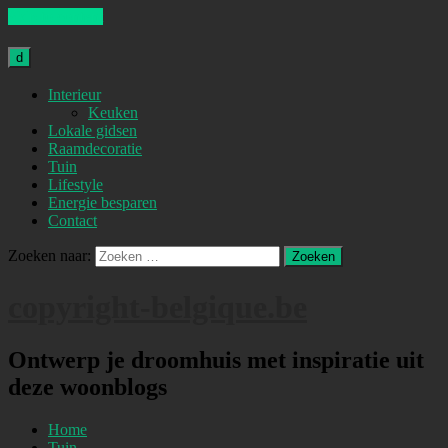
Skip to content
d
Interieur
Keuken
Lokale gidsen
Raamdecoratie
Tuin
Lifestyle
Energie besparen
Contact
Zoeken naar:
copyright-belgique.be
Ontwerp je droomhuis met inspiratie uit
deze woonblogs
Home
Tuin