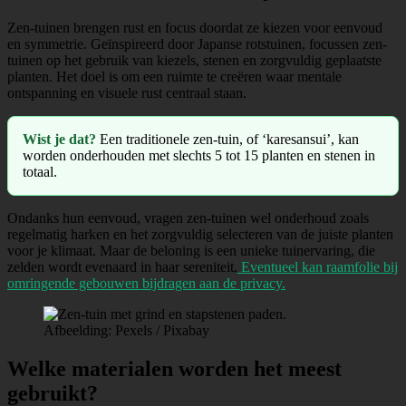
Zen-tuinen brengen rust en focus doordat ze kiezen voor eenvoud
en symmetrie. Geïnspireerd door Japanse rotstuinen, focussen zen-
tuinen op het gebruik van kiezels, stenen en zorgvuldig geplaatste
planten. Het doel is om een ruimte te creëren waar mentale
ontspanning en visuele rust centraal staan.
Wist je dat?
Een traditionele zen-tuin, of ‘karesansui’, kan
worden onderhouden met slechts 5 tot 15 planten en stenen in
totaal.
Ondanks hun eenvoud, vragen zen-tuinen wel onderhoud zoals
regelmatig harken en het zorgvuldig selecteren van de juiste planten
voor je klimaat. Maar de beloning is een unieke tuinervaring, die
zelden wordt evenaard in haar sereniteit.
Eventueel kan raamfolie bij
omringende gebouwen bijdragen aan de privacy.
Afbeelding: Pexels / Pixabay
Welke materialen worden het meest
gebruikt?