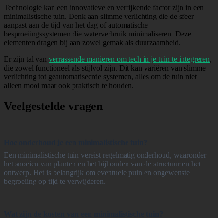
Technologie kan een innovatieve en verrijkende factor zijn in een
minimalistische tuin. Denk aan slimme verlichting die de sfeer
aanpast aan de tijd van het dag of automatische
besproeiingssystemen die waterverbruik minimaliseren. Deze
elementen dragen bij aan zowel gemak als duurzaamheid.
Er zijn tal van
verrassende manieren om tech in je tuin te integreren
,
die zowel functioneel als stijlvol zijn. Dit kan variëren van slimme
verlichting tot geautomatiseerde systemen, alles om de tuin niet
alleen mooi maar ook praktisch te houden.
Veelgestelde vragen
Hoe onderhoud je een minimalistische tuin?
Een minimalistische tuin vereist regelmatig onderhoud, waaronder
het snoeien van planten en het bijhouden van de structuur en het
ontwerp. Het is belangrijk om eventuele puin en ongewenste
begroeiing op tijd te verwijderen.
Wat zijn de kosten van een minimalistische tuin?