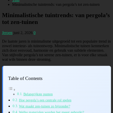
Minimalistische tuintrends: van pergola’s tot zen-tuinen
Minimalistische tuintrends: van pergola’s
tot zen-tuinen
Jeroen
juni 2, 2026
0
De laatste jaren is minimalisme uitgegroeid tot een populaire trend in
zowel interieur- als tuinontwerp. Minimalistische tuinen kenmerken
zich door eenvoud, harmonie en gebruik van subtiele elementen.
Van stijlvolle pergola’s tot serene zen-tuinen, er is voor elke smaak
wat wils binnen deze stroming.
Table of Contents
Belangrijkste punten
Hoe pergola’s een centrale rol spelen
Wat maakt zen-tuinen zo bijzonder?
Welke materialen worden het meest gebruikt?