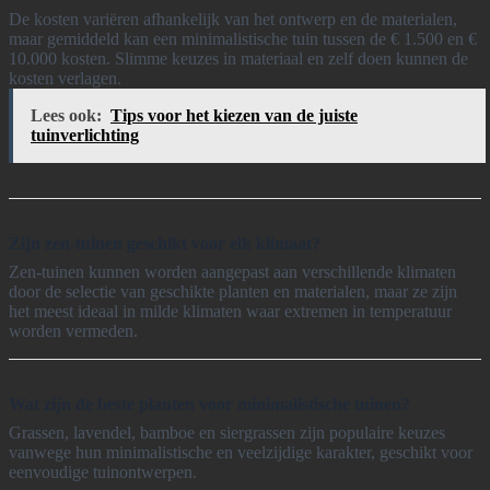
De kosten variëren afhankelijk van het ontwerp en de materialen,
maar gemiddeld kan een minimalistische tuin tussen de € 1.500 en €
10.000 kosten. Slimme keuzes in materiaal en zelf doen kunnen de
kosten verlagen.
Lees ook:
Tips voor het kiezen van de juiste
tuinverlichting
Zijn zen-tuinen geschikt voor elk klimaat?
Zen-tuinen kunnen worden aangepast aan verschillende klimaten
door de selectie van geschikte planten en materialen, maar ze zijn
het meest ideaal in milde klimaten waar extremen in temperatuur
worden vermeden.
Wat zijn de beste planten voor minimalistische tuinen?
Grassen, lavendel, bamboe en siergrassen zijn populaire keuzes
vanwege hun minimalistische en veelzijdige karakter, geschikt voor
eenvoudige tuinontwerpen.