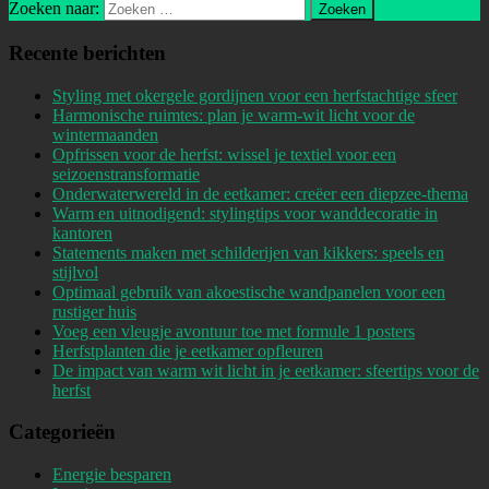
Zoeken naar:
Recente berichten
Styling met okergele gordijnen voor een herfstachtige sfeer
Harmonische ruimtes: plan je warm-wit licht voor de
wintermaanden
Opfrissen voor de herfst: wissel je textiel voor een
seizoenstransformatie
Onderwaterwereld in de eetkamer: creëer een diepzee-thema
Warm en uitnodigend: stylingtips voor wanddecoratie in
kantoren
Statements maken met schilderijen van kikkers: speels en
stijlvol
Optimaal gebruik van akoestische wandpanelen voor een
rustiger huis
Voeg een vleugje avontuur toe met formule 1 posters
Herfstplanten die je eetkamer opfleuren
De impact van warm wit licht in je eetkamer: sfeertips voor de
herfst
Categorieën
Energie besparen