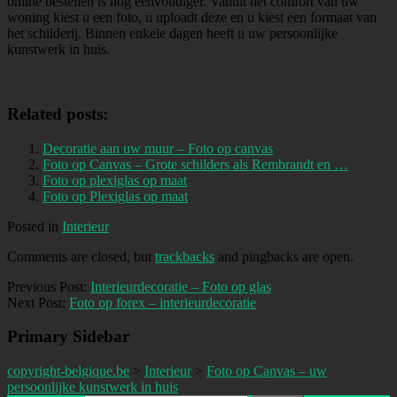
online bestellen is nog eenvoudiger. Vanuit het comfort van uw
woning kiest u een foto, u uploadt deze en u kiest een formaat van
het schilderij. Binnen enkele dagen heeft u uw persoonlijke
kunstwerk in huis.
Related posts:
Decoratie aan uw muur – Foto op canvas
Foto op Canvas – Grote schilders als Rembrandt en …
Foto op plexiglas op maat
Foto op Plexiglas op maat
Posted in
Interieur
Comments are closed, but
trackbacks
and pingbacks are open.
Previous Post:
Interieurdecoratie – Foto op glas
Next Post:
Foto op forex – interieurdecoratie
Primary Sidebar
copyright-belgique.be
>
Interieur
>
Foto op Canvas – uw
persoonlijke kunstwerk in huis