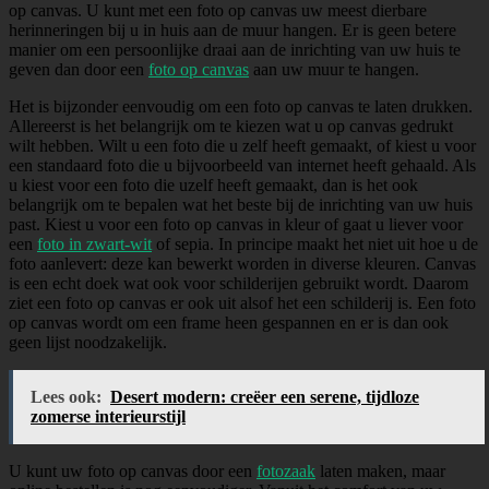
op canvas. U kunt met een foto op canvas uw meest dierbare
herinneringen bij u in huis aan de muur hangen. Er is geen betere
manier om een persoonlijke draai aan de inrichting van uw huis te
geven dan door een
foto op canvas
aan uw muur te hangen.
Het is bijzonder eenvoudig om een foto op canvas te laten drukken.
Allereerst is het belangrijk om te kiezen wat u op canvas gedrukt
wilt hebben. Wilt u een foto die u zelf heeft gemaakt, of kiest u voor
een standaard foto die u bijvoorbeeld van internet heeft gehaald. Als
u kiest voor een foto die uzelf heeft gemaakt, dan is het ook
belangrijk om te bepalen wat het beste bij de inrichting van uw huis
past. Kiest u voor een foto op canvas in kleur of gaat u liever voor
een
foto in zwart-wit
of sepia. In principe maakt het niet uit hoe u de
foto aanlevert: deze kan bewerkt worden in diverse kleuren. Canvas
is een echt doek wat ook voor schilderijen gebruikt wordt. Daarom
ziet een foto op canvas er ook uit alsof het een schilderij is. Een foto
op canvas wordt om een frame heen gespannen en er is dan ook
geen lijst noodzakelijk.
Lees ook:
Desert modern: creëer een serene, tijdloze
zomerse interieurstijl
U kunt uw foto op canvas door een
fotozaak
laten maken, maar