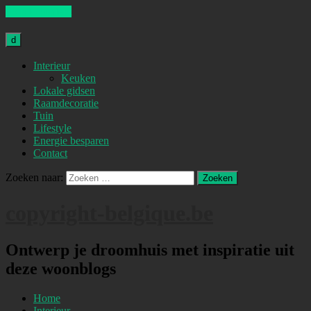
Skip to content
d
Interieur
Keuken
Lokale gidsen
Raamdecoratie
Tuin
Lifestyle
Energie besparen
Contact
Zoeken naar:
copyright-belgique.be
Ontwerp je droomhuis met inspiratie uit
deze woonblogs
Home
Interieur