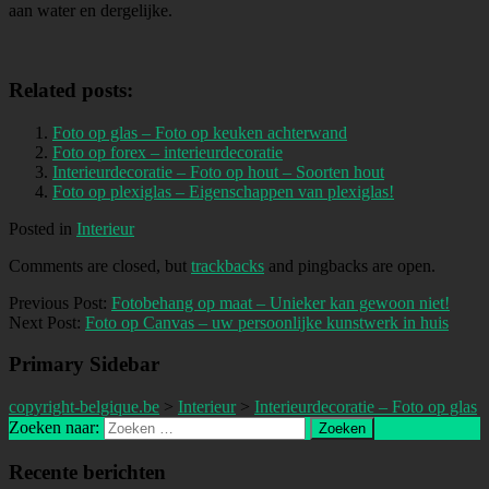
aan water en dergelijke.
Related posts:
Foto op glas – Foto op keuken achterwand
Foto op forex – interieurdecoratie
Interieurdecoratie – Foto op hout – Soorten hout
Foto op plexiglas – Eigenschappen van plexiglas!
Posted in
Interieur
Comments are closed, but
trackbacks
and pingbacks are open.
Previous Post:
Fotobehang op maat – Unieker kan gewoon niet!
Next Post:
Foto op Canvas – uw persoonlijke kunstwerk in huis
Primary Sidebar
copyright-belgique.be
>
Interieur
>
Interieurdecoratie – Foto op glas
Zoeken naar:
Recente berichten