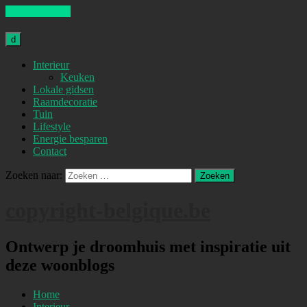
Skip to content
d
Interieur
Keuken
Lokale gidsen
Raamdecoratie
Tuin
Lifestyle
Energie besparen
Contact
Zoeken naar:
copyright-belgique.be
Ontwerp je droomhuis met inspiratie uit
deze woonblogs
Home
Interieur