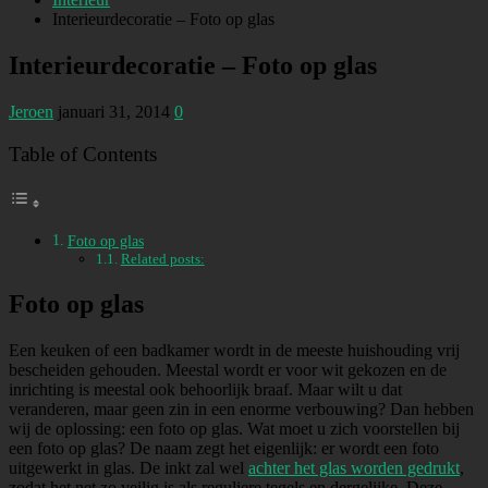
Interieurdecoratie – Foto op glas
Interieurdecoratie – Foto op glas
Jeroen
januari 31, 2014
0
Table of Contents
Foto op glas
Related posts:
Foto op glas
Een keuken of een badkamer wordt in de meeste huishouding vrij
bescheiden gehouden. Meestal wordt er voor wit gekozen en de
inrichting is meestal ook behoorlijk braaf. Maar wilt u dat
veranderen, maar geen zin in een enorme verbouwing? Dan hebben
wij de oplossing: een foto op glas. Wat moet u zich voorstellen bij
een foto op glas? De naam zegt het eigenlijk: er wordt een foto
uitgewerkt in glas. De inkt zal wel
achter het glas worden gedrukt
,
zodat het net zo veilig is als reguliere tegels en dergelijke. Deze