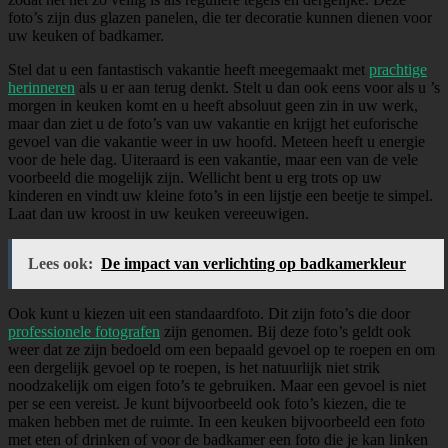
foto’s zijn dus glazen panelen, die ter decoratie kunnen dienen voor
uw keuken of badkamer.
Stel dat u een fantastisch vakantie heeft meegemaakt met
prachtige
herinneren
als u er aan terug denkt. Stelt u dan ook eens voor als u ’s
morgen in keuken komt en u heeft absoluut geen zin in uw werk,
maar dan ziet u de foto’s van uw vakantie en krijgt het euforische
gevoel van die vakantie weer in uw hoofd. Meteen heeft u energie
voor de hele dag. Uiteraard is een vakantie, maar een van de vele
voorbeeld die mogelijk zijn. Wellicht bent u erg trots op uw
kinderen en vindt uw kleine foto’s in een lijstje een beetje te simpel.
Laat dan uw kroost in uw keuken vereeuwigen.
Lees ook:
De impact van verlichting op badkamerkleur
Ook kunt u kiezen uit een standaardfoto. Dit zijn foto’s die door
professionele fotografen
zijn genomen. Bij deze foto’s geldt ook
weer dat ze zijn bedoeld om een bepaald gevoel op te roepen en om
een dergelijk gevoel op te roepen, is het natuurlijk niet strik
noodzakelijk om eigen foto’s te gebruiken. Maar een gevoel is niet
per se een vereist. Je kunt bijvoorbeeld ook foto’s kiezen, die te
maken hebben met de ruimte. In een keuken bijvoorbeeld een foto
met eten of drinken of voor de badkamer een foto die je kan linken