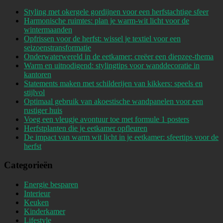
Styling met okergele gordijnen voor een herfstachtige sfeer
Harmonische ruimtes: plan je warm-wit licht voor de
wintermaanden
Opfrissen voor de herfst: wissel je textiel voor een
seizoenstransformatie
Onderwaterwereld in de eetkamer: creëer een diepzee-thema
Warm en uitnodigend: stylingtips voor wanddecoratie in
kantoren
Statements maken met schilderijen van kikkers: speels en
stijlvol
Optimaal gebruik van akoestische wandpanelen voor een
rustiger huis
Voeg een vleugje avontuur toe met formule 1 posters
Herfstplanten die je eetkamer opfleuren
De impact van warm wit licht in je eetkamer: sfeertips voor de
herfst
Categorieën
Energie besparen
Interieur
Keuken
Kinderkamer
Lifestyle