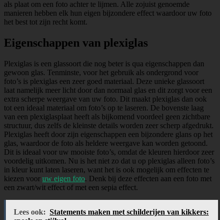
als plaat om een foto achter te lijmen. Alle zojuist genoemde
manieren hebben elk hun eigen bijzondere effect waardoor uw foto
het best tot zijn recht komt.
Eigenschappen van plexiglas
Plexiglas is een glassoort die nog beter is qua eigenschappen dan
gewoon glas. Tenminste, voor het gebruik als ondergrond voor
foto’s is plexiglas een zeer goed materiaal. Deze unieke glassoort
laat namelijk meer licht door dan normaal glas en dit zorgt voor een
extra scherpe weergave van uw foto. Dit maakt plexiglas dan ook
tot een ideaal materiaal om foto’s op te laseren. De bovenste laag
van een plexiglasplaat heeft als bijkomend voordeel geen zichtbare
structuur, dus zelfs de kleinste details worden zeer scherp afgedrukt.
Plexiglas heeft door zijn eigenschappen een bijzondere glans op het
glas, waardoor de foto als heldere weergave kan worden getoond.
Dit is ideaal voor uw mooiste foto’s, omdat de kleuren hierdoor zeer
voordelig uitkomen. Nu is het niet zo dat u op plexiglas alleen foto’s
in kleur kunt laten laseren, want het is ook mogelijk om effecten te
kiezen voor
uw eigen foto
. Denk bij deze effecten aan een foto met
een zwart/wit effect of met een sepia effect.
Lees ook:
Statements maken met schilderijen van kikkers: