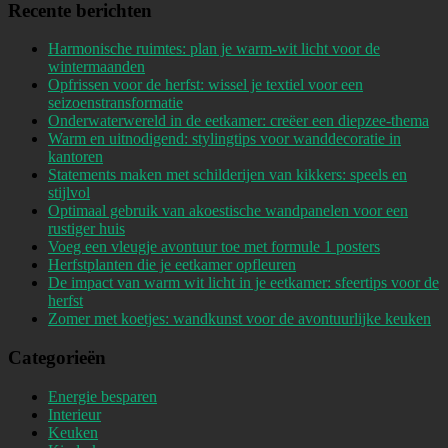
Recente berichten
Harmonische ruimtes: plan je warm-wit licht voor de
wintermaanden
Opfrissen voor de herfst: wissel je textiel voor een
seizoenstransformatie
Onderwaterwereld in de eetkamer: creëer een diepzee-thema
Warm en uitnodigend: stylingtips voor wanddecoratie in
kantoren
Statements maken met schilderijen van kikkers: speels en
stijlvol
Optimaal gebruik van akoestische wandpanelen voor een
rustiger huis
Voeg een vleugje avontuur toe met formule 1 posters
Herfstplanten die je eetkamer opfleuren
De impact van warm wit licht in je eetkamer: sfeertips voor de
herfst
Zomer met koetjes: wandkunst voor de avontuurlijke keuken
Categorieën
Energie besparen
Interieur
Keuken