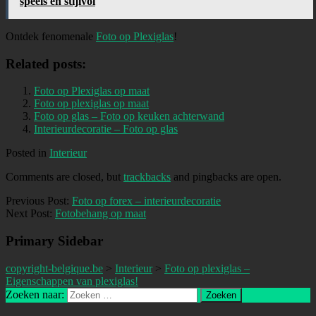
speels en stijlvol
Ontdek fenomenale
Foto op Plexiglas
!
Related posts:
Foto op Plexiglas op maat
Foto op plexiglas op maat
Foto op glas – Foto op keuken achterwand
Interieurdecoratie – Foto op glas
Posted in
Interieur
Comments are closed, but
trackbacks
and pingbacks are open.
Previous Post:
Foto op forex – interieurdecoratie
Next Post:
Fotobehang op maat
Primary Sidebar
copyright-belgique.be
>
Interieur
>
Foto op plexiglas –
Eigenschappen van plexiglas!
Zoeken naar: