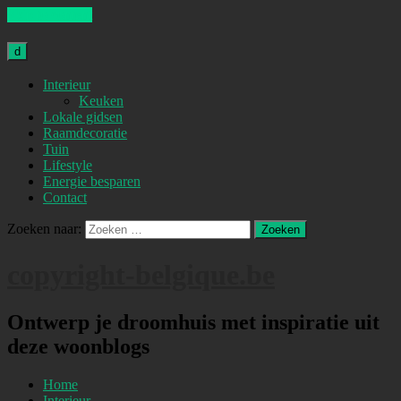
Skip to content
d
Interieur
Keuken
Lokale gidsen
Raamdecoratie
Tuin
Lifestyle
Energie besparen
Contact
Zoeken naar:
copyright-belgique.be
Ontwerp je droomhuis met inspiratie uit
deze woonblogs
Home
Interieur